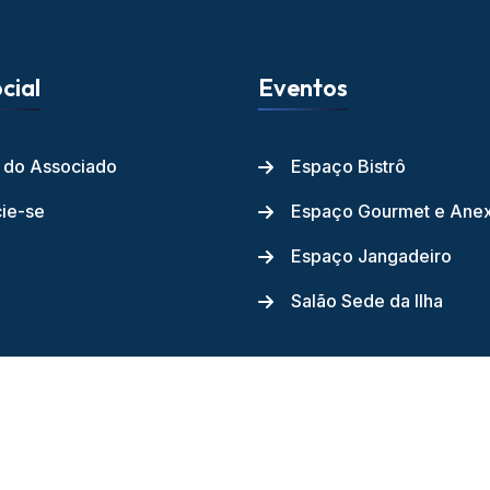
cial
Eventos
l do Associado
Espaço Bistrô
ie-se
Espaço Gourmet e Ane
Espaço Jangadeiro
Salão Sede da Ilha
ube dos Jangadeiros - 2026 - Todos os direitos reservados