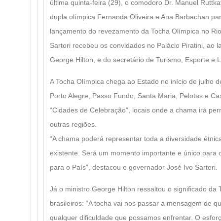
última quinta-feira (29), o comodoro Dr. Manuel Ruttk
dupla olímpica Fernanda Oliveira e Ana Barbachan part
lançamento do revezamento da Tocha Olímpica no Rio
Sartori recebeu os convidados no Palácio Piratini, ao 
George Hilton, e do secretário de Turismo, Esporte e La
A Tocha Olímpica chega ao Estado no início de julho d
Porto Alegre, Passo Fundo, Santa Maria, Pelotas e Ca
“Cidades de Celebração”, locais onde a chama irá pern
outras regiões.
“A chama poderá representar toda a diversidade étnica, c
existente. Será um momento importante e único para o
para o País”, destacou o governador José Ivo Sartori.
Já o ministro George Hilton ressaltou o significado da
brasileiros: “A tocha vai nos passar a mensagem de q
qualquer dificuldade que possamos enfrentar. O esforç