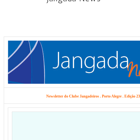
Newsletter do Clube Jangadeiros . Porto Alegre . Edição 23