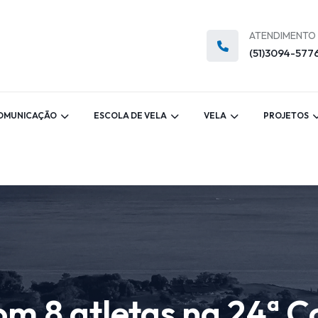
ATENDIMENTO
(51)3094-577
OMUNICAÇÃO
ESCOLA DE VELA
VELA
PROJETOS
om 8 atletas na 24ª 