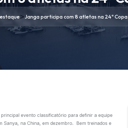
>
estaque
Janga participa com 8 atletas na 24ª Cop
rincipal evento classificatório para definir a equipe
 em Sanya, na China, em dezembro. Bem treinados e