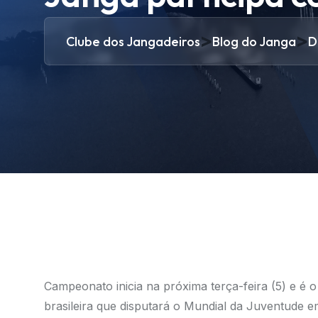
>
>
Clube dos Jangadeiros
Blog do Janga
D
Campeonato inicia na próxima terça-feira (5) e é o p
brasileira que disputará o Mundial da Juventude