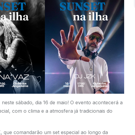
 neste sábado, dia 16 de maio! O evento acontecerá a
cial, com o clima e a atmosfera já tradicionais do
K, que comandarão um set especial ao longo da