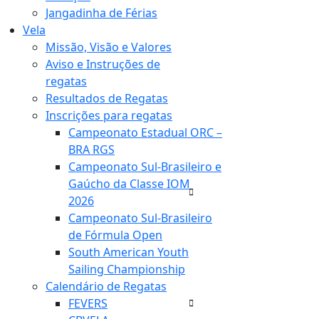
Jangadinha de Férias
Vela
Missão, Visão e Valores
Aviso e Instruções de
regatas
Resultados de Regatas
Inscrições para regatas
Campeonato Estadual ORC –
BRA RGS
Campeonato Sul-Brasileiro e
Gaúcho da Classe IOM
2026
Campeonato Sul-Brasileiro
de Fórmula Open
South American Youth
Sailing Championship
Calendário de Regatas
FEVERS