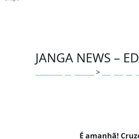
JANGA NEWS – ED.
>
Clube dos Jangadeiros
Blog do Janga
É amanhã! Cruz