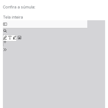
Confira a súmula:
Tela inteira
Skip
to
PDF
content