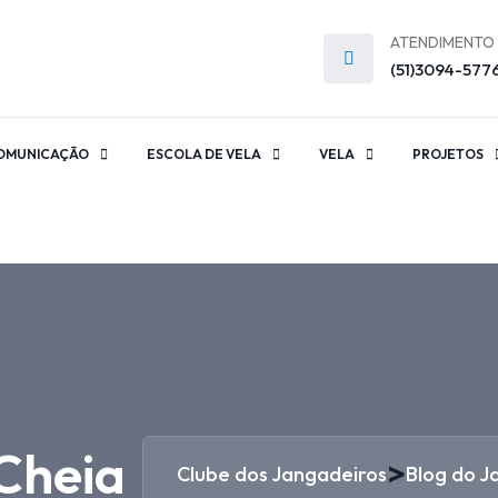
ATENDIMENTO
(51)3094-577
OMUNICAÇÃO
ESCOLA DE VELA
VELA
PROJETOS
 Cheia
>
Clube dos Jangadeiros
Blog do J