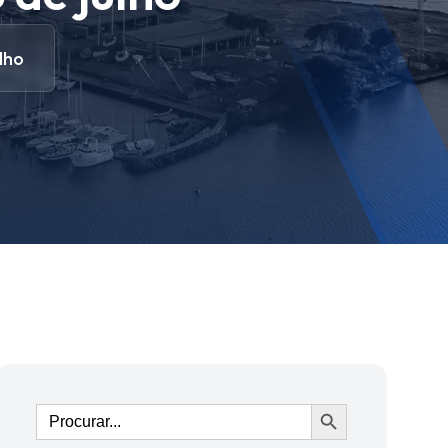
lho
Ir