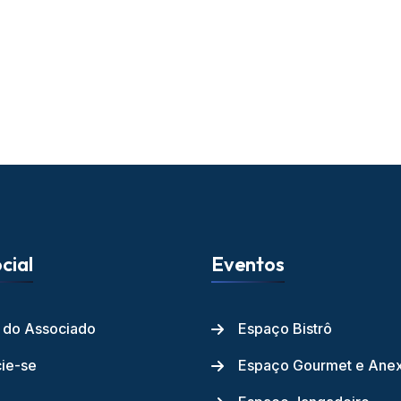
cial
Eventos
l do Associado
Espaço Bistrô
ie-se
Espaço Gourmet e Ane