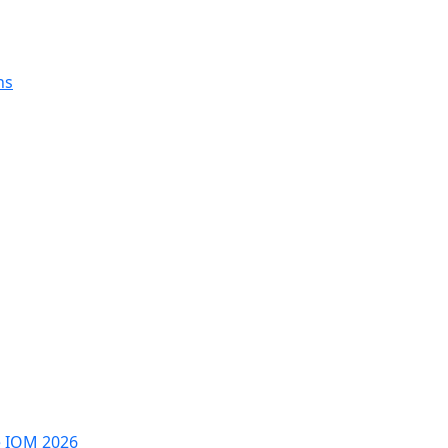
ns
e IOM 2026