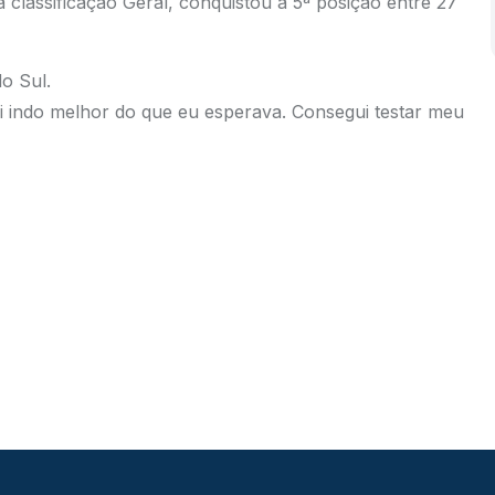
a classificação Geral, conquistou a 5ª posição entre 27
o Sul.
i indo melhor do que eu esperava. Consegui testar meu