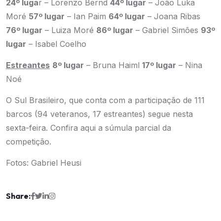
24º luga
r – Lorenzo Bernd
44º lugar
– João Luka
Moré
57º lugar
– Ian Paim
64º lugar
– Joana Ribas
76º lugar
– Luiza Moré
86º lugar
– Gabriel Simões
93º
lugar
– Isabel Coelho
Estreantes
8º lugar
– Bruna Haiml
17º lugar
– Nina
Noé
O Sul Brasileiro, que conta com a participação de 111
barcos (94 veteranos, 17 estreantes) segue nesta
sexta-feira. Confira
aqui
a súmula parcial da
competição.
Fotos: Gabriel Heusi
Share: