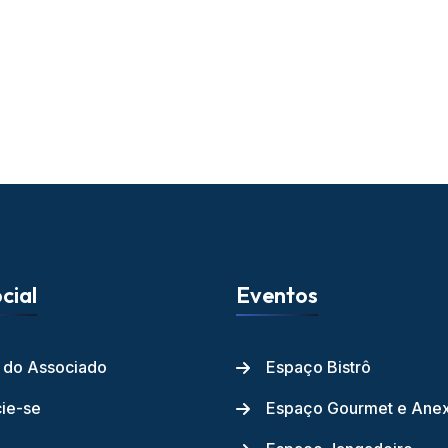
cial
Eventos
l do Associado
Espaço Bistrô
ie-se
Espaço Gourmet e Ane