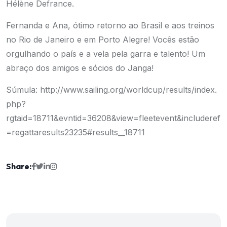
Hélène Defrance.
Fernanda e Ana, ótimo retorno ao Brasil e aos treinos
no Rio de Janeiro e em Porto Alegre! Vocês estão
orgulhando o país e a vela pela garra e talento! Um
abraço dos amigos e sócios do Janga!
Súmula:
http://www.sailing.org/worldcup/results/index.
php?
rgtaid=18711&evntid=36208&view=fleetevent&includeref
=regattaresults23235#results__18711
Share: