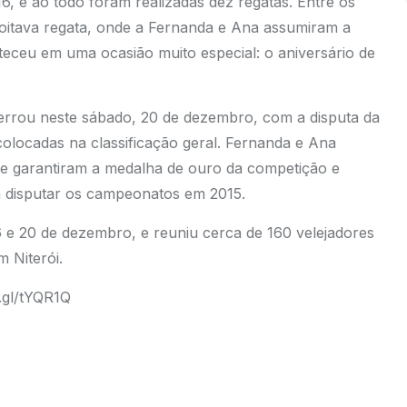
 16, e ao todo foram realizadas dez regatas. Entre os
e oitava regata, onde a Fernanda e Ana assumiram a
nteceu em uma ocasião muito especial: o aniversário de
ncerrou neste sábado, 20 de dezembro, com a disputa da
olocadas na classificação geral. Fernanda e Ana
 e garantiram a medalha de ouro da competição e
á disputar os campeonatos em 2015.
16 e 20 de dezembro, e reuniu cerca de 160 velejadores
m Niterói.
.gl/tYQR1Q