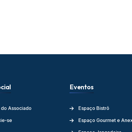
cial
Eventos
l do Associado
Espaço Bistrô
ie-se
Espaço Gourmet e Ane