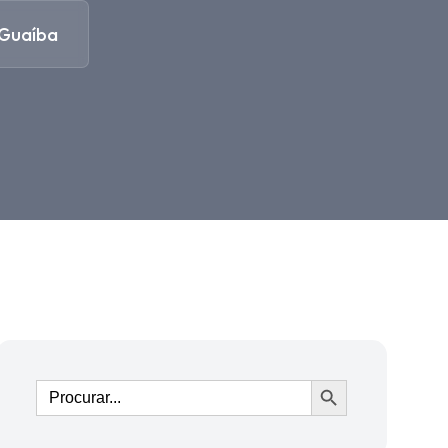
 Guaíba
Ir