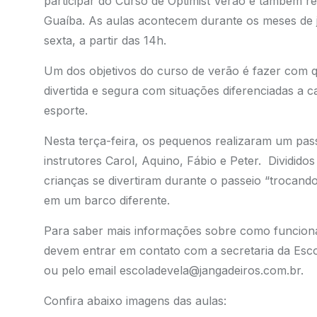
participar do Curso de Optimist Verão e também rea
Guaíba. As aulas acontecem durante os meses de ja
sexta, a partir das 14h.
Um dos objetivos do curso de verão é fazer com 
divertida e segura com situações diferenciadas a
esporte.
Nesta terça-feira, os pequenos realizaram um pass
instrutores Carol, Aquino, Fábio e Peter. Dividido
crianças se divertiram durante o passeio “trocan
em um barco diferente.
Para saber mais informações sobre como funciona 
devem entrar em contato com a secretaria da Esco
ou pelo email
escoladevela@jangadeiros.com.br
.
Confira abaixo imagens das aulas: