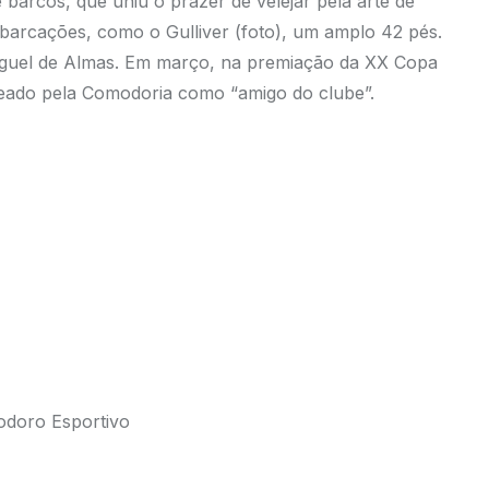
 barcos, que uniu o prazer de velejar pela arte de
mbarcações, como o Gulliver (foto), um amplo 42 pés.
iguel de Almas. Em março, na premiação da XX Copa
geado pela Comodoria como “amigo do clube”.
odoro Esportivo