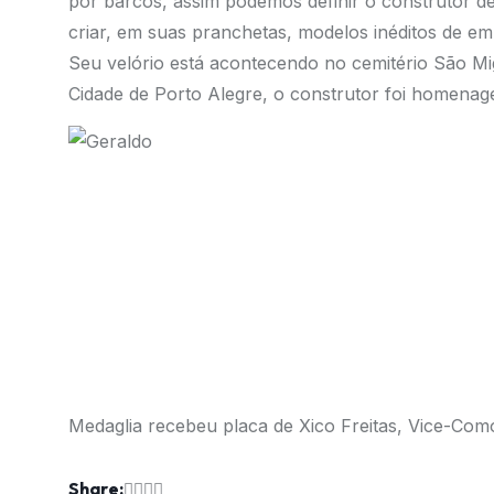
por barcos, assim podemos definir o construtor de
criar, em suas pranchetas, modelos inéditos de e
Seu velório está acontecendo no cemitério São M
Cidade de Porto Alegre, o construtor foi homena
Medaglia recebeu placa de Xico Freitas, Vice-Com
Share: