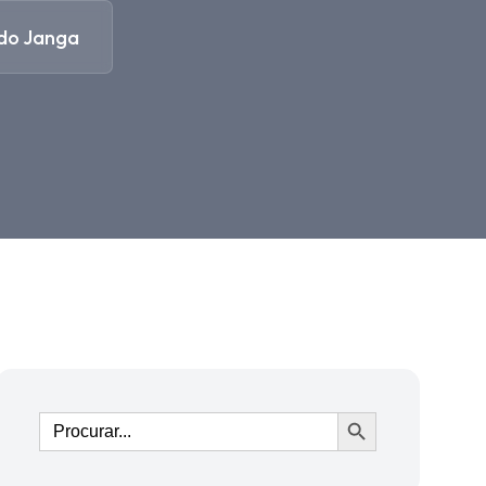
 do Janga
Ir