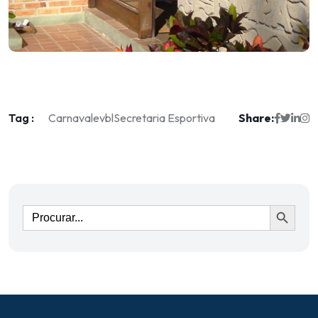
Tag :
Share:
Carnaval
evbl
Secretaria Esportiva
Ir