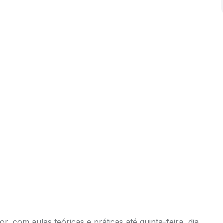
 com aulas teóricas e práticas até quinta-feira, dia