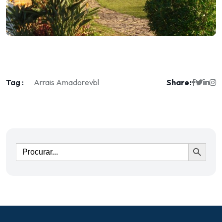
Tag :
Share:
Arrais Amador
evbl
Ir