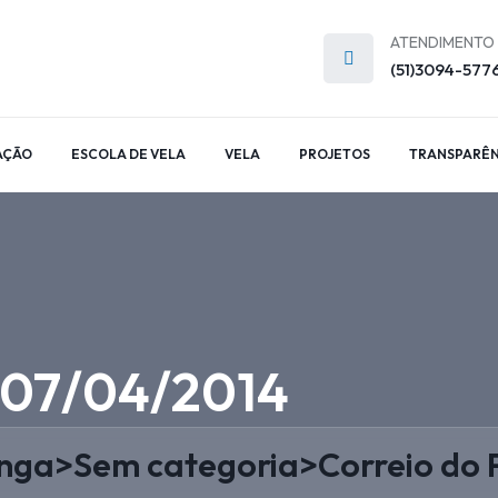
ATENDIMENTO
(51)3094-577
AÇÃO
ESCOLA DE VELA
VELA
PROJETOS
TRANSPARÊN
– 07/04/2014
anga
>
Sem categoria
>
Correio do 