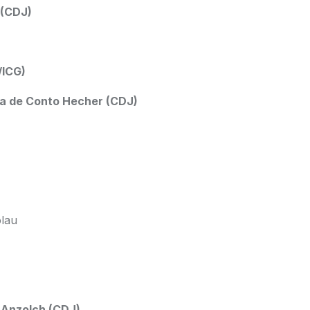
 (CDJ)
/ICG)
ana de Conto Hecher (CDJ)
olau
i Anzolch (CDJ)