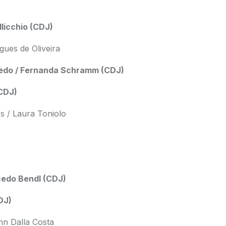
llicchio (CDJ)
gues de Oliveira
evedo / Fernanda Schramm (CDJ)
(CDJ)
s / Laura Toniolo
cedo Bendl (CDJ)
DJ)
nn Dalla Costa