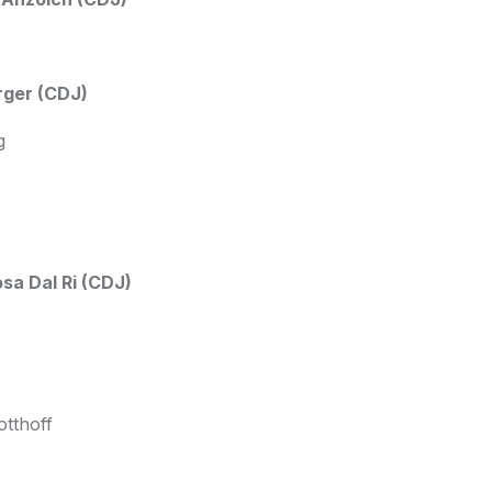
rger (CDJ)
g
sa Dal Ri (CDJ)
otthoff