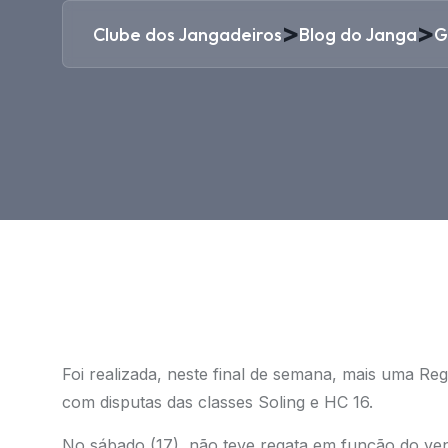
>
>
Clube dos Jangadeiros
Blog do Janga
G
Foi realizada, neste final de semana, mais uma Re
com disputas das classes Soling e HC 16.
No sábado (17), não teve regata em função do ven