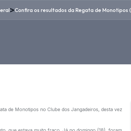
>
eral
Confira os resultados da Regata de Monotipos (
gata de Monotipos no Clube dos Jangadeiros, desta vez
to, que estava muito fraco. Já no domingo (18), foram