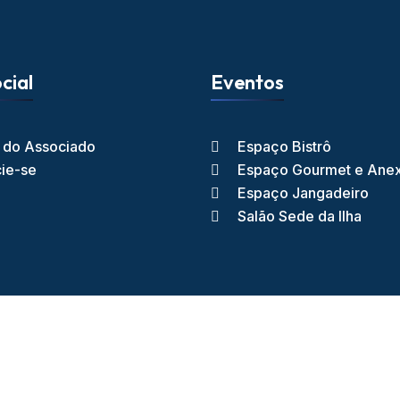
cial
Eventos
l do Associado
Espaço Bistrô
ie-se
Espaço Gourmet e Ane
Espaço Jangadeiro
Salão Sede da Ilha
ube dos Jangadeiros - 2026 - Todos os direitos reservados