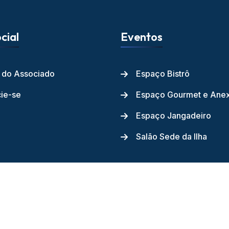
cial
Eventos
l do Associado
Espaço Bistrô
ie-se
Espaço Gourmet e Ane
Espaço Jangadeiro
Salão Sede da Ilha
ube dos Jangadeiros - 2026 - Todos os direitos reservados