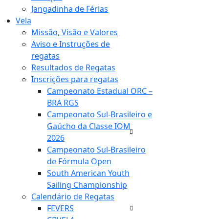
Jangadinha de Férias
Vela
Missão, Visão e Valores
Aviso e Instruções de
regatas
Resultados de Regatas
Inscrições para regatas
Campeonato Estadual ORC –
BRA RGS
Campeonato Sul-Brasileiro e
Gaúcho da Classe IOM
2026
Campeonato Sul-Brasileiro
de Fórmula Open
South American Youth
Sailing Championship
Calendário de Regatas
FEVERS