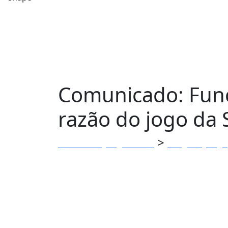
Comunicado: Func
razão do jogo da S
>
Clube dos Jangadeiros
Blog do Janga
Seleção Brasileira