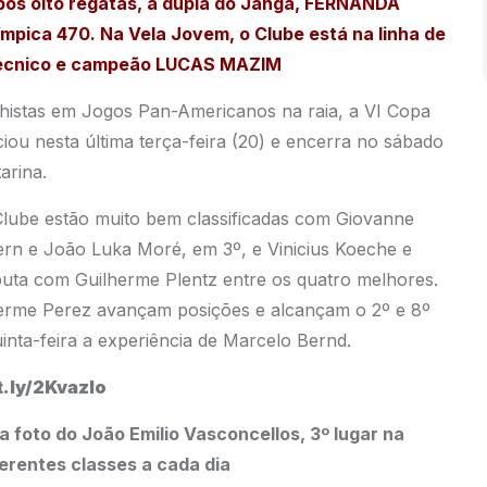
Após oito regatas, a dupla do Janga, FERNANDA
pica 470. Na Vela Jovem, o Clube está na linha de
técnico e campeão LUCAS MAZIM
histas em Jogos Pan-Americanos na raia, a VI Copa
ciou nesta última terça-feira (20) e encerra no sábado
arina.
 Clube estão muito bem classificadas com Giovanne
Kern e João Luka Moré, em 3º, e Vinicius Koeche e
puta com Guilherme Plentz entre os quatro melhores.
lherme Perez avançam posições e alcançam o 2º e 8º
inta-feira a experiência de Marcelo Bernd.
t.ly/2KvazIo
a foto do João Emilio Vasconcellos, 3º lugar na
erentes classes a cada dia