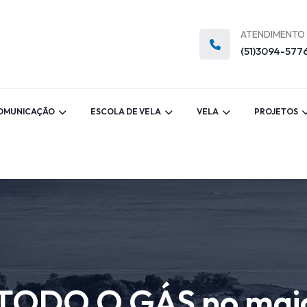
ATENDIMENTO
(51)3094-577
OMUNICAÇÃO
ESCOLA DE VELA
VELA
PROJETOS
TODO O GÁS no maio