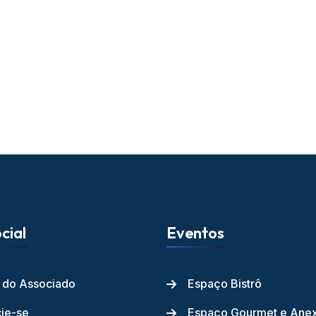
cial
Eventos
l do Associado
Espaço Bistrô
ie-se
Espaço Gourmet e Ane