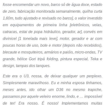
fosse encomendar um novo, barco só de água doce, estado
de zero, fabricação monitorada semanalmente, quilha curta
1,60m, tudo ajustado e revisado no barco], o valor investido
em equipamentos de primeira linha [eletrônicos, velas,
catracas, estai de popa hidráulico, gerador, ar], convés em
divinicel [1 tonelada mais leve], motor, gerador e ar com
poucas horas de uso, bote e motor (depois não recebidos),
blecaute e mosquiteiros, armários e paióis, micro-ondas, TV
grande, hélice Gori tripá folding, pintura especial, Teka e
design, tampas dos tanques.
Este era o U3, nossa, de deixar qualquer um perplexo.
Simplesmente maravilhoso.
Eu e minha esposa tínhamos,
meses antes, ido olhar um D36 no mesmo trapiche,
passamos por aquele veleiro enorme, lindo, e … impossível
de ter! Era nosso. É nosso! Implementamos muitas