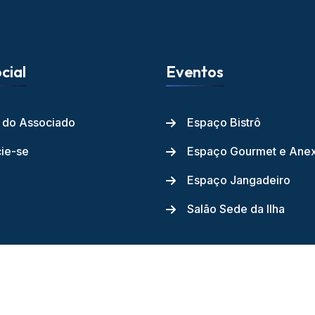
cial
Eventos
l do Associado
Espaço Bistrô
ie-se
Espaço Gourmet e Ane
Espaço Jangadeiro
Salão Sede da Ilha
ube dos Jangadeiros - 2026 - Todos os direitos reservados