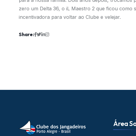
para a nossa família. Dois anos depois, trocamos
zero um Delta 36, o iL Maestro 2 que ficou com
incentivadora para voltar ao Clube e velejar.
Share:
Área So