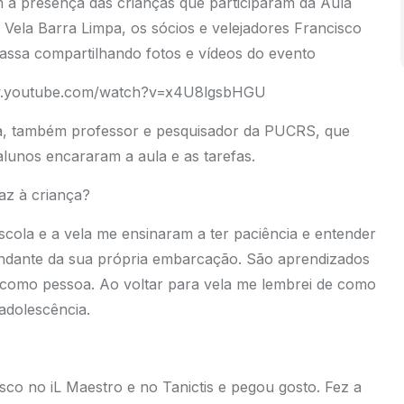
m a presença das crianças que participaram da Aula
 Vela Barra Limpa, os sócios e velejadores Francisco
assa compartilhando fotos e vídeos do evento
www.youtube.com/watch?v=x4U8lgsbHGU
, também professor e pesquisador da PUCRS, que
lunos encararam a aula e as tarefas.
az à criança?
scola e a vela me ensinaram a ter paciência e entender
andante da sua própria embarcação. São aprendizados
 como pessoa. Ao voltar para vela me lembrei de como
adolescência.
sco no iL Maestro e no Tanictis e pegou gosto. Fez a