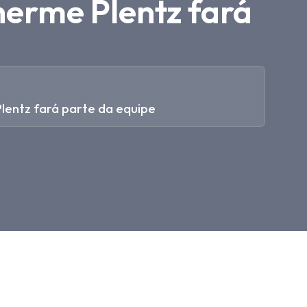
herme Plentz fará
Plentz fará parte da equipe