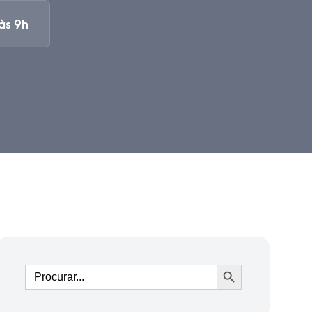
às 9h
Ir