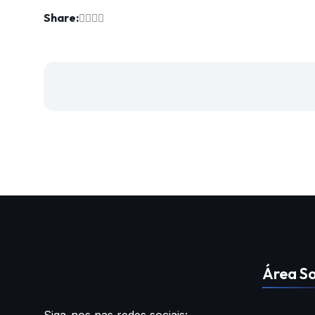
Share:
Área So