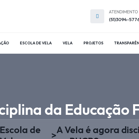
ATENDIMENTO
(51)3094-577
AÇÃO
ESCOLA DE VELA
VELA
PROJETOS
TRANSPARÊN
sciplina da Educação 
Escola de
A Vela é agora disc
>