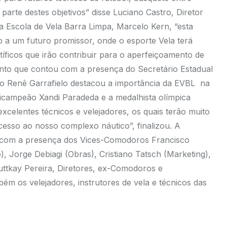
arte destes objetivos” disse Luciano Castro, Diretor
a Escola de Vela Barra Limpa, Marcelo Kern, “esta
 a um futuro promissor, onde o esporte Vela terá
íficos que irão contribuir para o aperfeiçoamento de
ento que contou com a presença do Secretário Estadual
o Renê Garrafielo destacou a importância da EVBL na
campeão Xandi Paradeda e a medalhista olímpica
celentes técnicos e velejadores, os quais terão muito
esso ao nosso complexo náutico”, finalizou. A
u com a presença dos Vices-Comodoros Francisco
o), Jorge Debiagi (Obras), Cristiano Tatsch (Marketing),
uttkay Pereira, Diretores, ex-Comodoros e
ém os velejadores, instrutores de vela e técnicos das