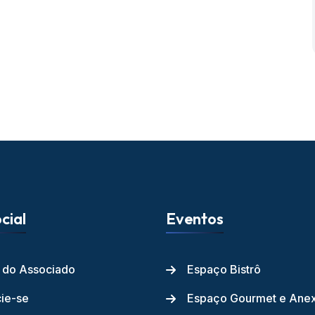
cial
Eventos
l do Associado
Espaço Bistrô
ie-se
Espaço Gourmet e Ane