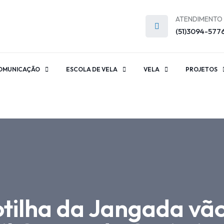
ATENDIMENTO
(51)3094-577
OMUNICAÇÃO
ESCOLA DE VELA
VELA
PROJETOS
otilha da Jangada vão