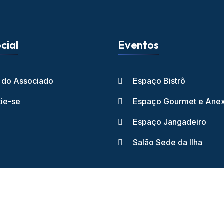
cial
Eventos
l do Associado
Espaço Bistrô
ie-se
Espaço Gourmet e Ane
Espaço Jangadeiro
Salão Sede da Ilha
ube dos Jangadeiros - 2026 - Todos os direitos reservados