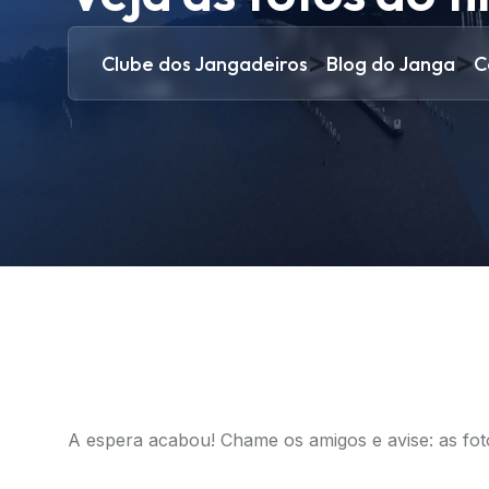
>
>
Clube dos Jangadeiros
Blog do Janga
C
A espera acabou! Chame os amigos e avise: as foto