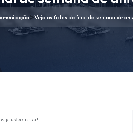
>
omunicação
Veja as fotos do final de semana de ani
s já estão no ar!