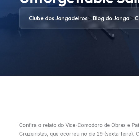
>
>
Clube dos Jangadeiros
Blog do Janga
C
Confira o relato do Vice-Comodoro de Obras e Pat
Cruzeiristas, que ocorreu no dia 29 (sexta-feira).