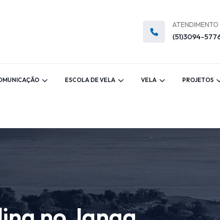
ATENDIMENTO
(51)3094-577
OMUNICAÇÃO
ESCOLA DE VELA
VELA
PROJETOS
ling no Janga