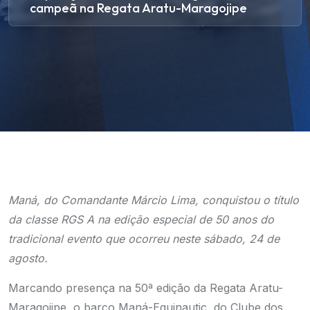
campeã na Regata Aratu-Maragojipe
Maná, do Comandante Márcio Lima, conquistou o título
da classe RGS A na edição especial de 50 anos do
tradicional evento que ocorreu neste sábado, 24 de
agosto.
Marcando presença na 50ª edição da Regata Aratu-
Maragojipe, o barco Maná-Equinautic, do Clube dos