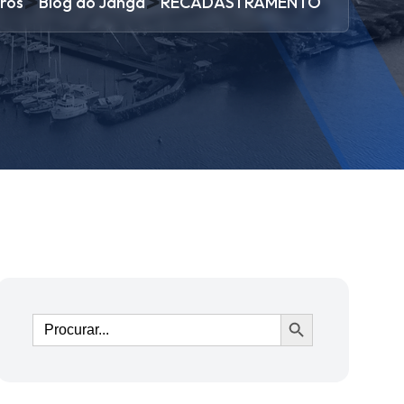
>
>
ros
Blog do Janga
RECADASTRAMENTO
Ir