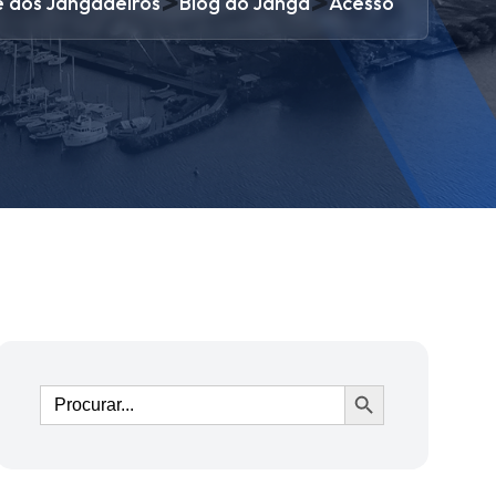
>
>
e dos Jangadeiros
Blog do Janga
Acesso
Ir