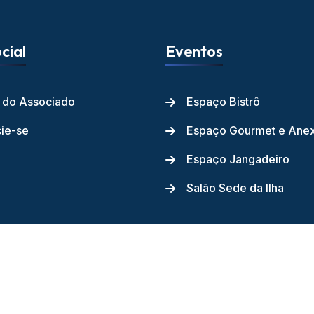
cial
Eventos
l do Associado
Espaço Bistrô
ie-se
Espaço Gourmet e Ane
Espaço Jangadeiro
Salão Sede da Ilha
ube dos Jangadeiros - 2026 - Todos os direitos reservados