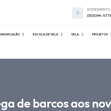
ATENDIMENTO
(51)3094-577
OMUNICAÇÃO
ESCOLA DE VELA
VELA
PROJETOS
ga de barcos aos nov