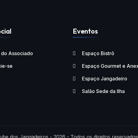
cial
Eventos
l do Associado
Espaço Bistrô
ie-se
Espaço Gourmet e Ane
Espaço Jangadeiro
Salão Sede da Ilha
ube dos Jangadeiros - 2026 - Todos os direitos reservados