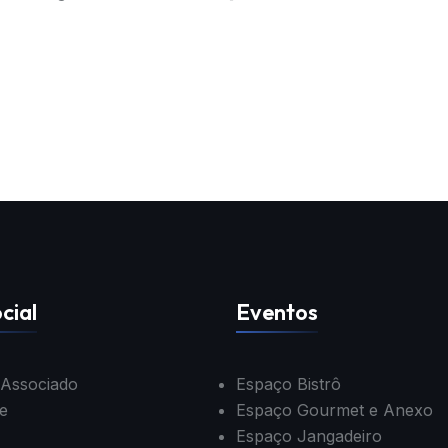
cial
Eventos
 Associado
Espaço Bistrô
e
Espaço Gourmet e Anexo
Espaço Jangadeiro