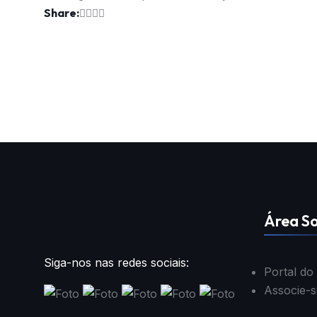
Share:
Área So
Siga-nos nas redes sociais:
Portal do
Associe-s