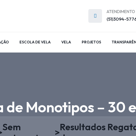
ATENDIMENTO
(51)3094-577
AÇÃO
ESCOLA DE VELA
VELA
PROJETOS
TRANSPARÊN
 de Monotipos – 30 e
Sem
Resultados Regata
>
>