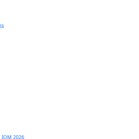
ns
e IOM 2026