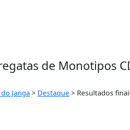
regatas de Monotipos CDJ
 do Janga
>
Destaque
>
Resultados fina