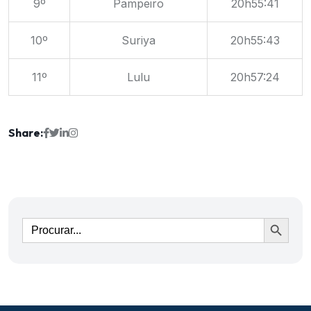
9º
Pampeiro
20h55:41
10º
Suriya
20h55:43
11º
Lulu
20h57:24
Share:
Ir