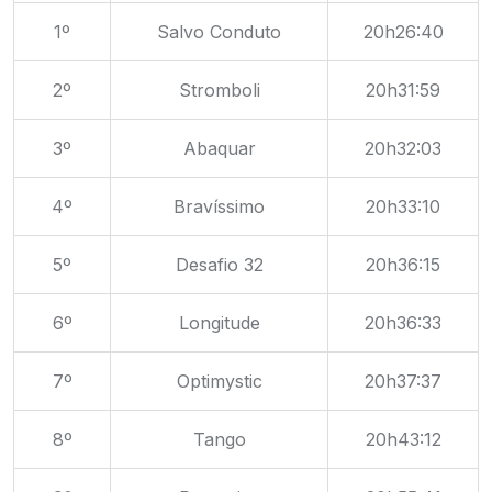
1º
Salvo Conduto
20h26:40
2º
Stromboli
20h31:59
3º
Abaquar
20h32:03
4º
Bravíssimo
20h33:10
5º
Desafio 32
20h36:15
6º
Longitude
20h36:33
7º
Optimystic
20h37:37
8º
Tango
20h43:12