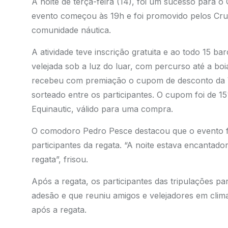
A noite de terça-feira (14), foi um sucesso para 
evento começou às 19h e foi promovido pelos Cruz
comunidade náutica.
A atividade teve inscrição gratuita e ao todo 15 b
velejada sob a luz do luar, com percurso até a boi
recebeu com premiação o cupom de desconto da V
sorteado entre os participantes. O cupom foi de
Equinautic, válido para uma compra.
O comodoro Pedro Pesce destacou que o evento f
participantes da regata. “A noite estava encantado
regata”, frisou.
Após a regata, os participantes das tripulações pa
adesão e que reuniu amigos e velejadores em clima
após a regata.