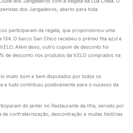
o Clube dos Jangadeiros com a Regata da Lua Cheia. O
eiristas dos Jangadeiros, aberto para toda
arcos participaram da regata, que proporcionou uma
a 134. O barco San Chico recebeu o prêmio fita azul e
.ELO. Além disso, outro cupom de desconto foi
 15% de desconto nos produtos da V.ELO comprados na
oi muito bom e bem disputados por todos os
ra e tudo contribuiu positivamente para o sucesso da
rticiparam do jantar no Restaurante da Ilha, servido por
 de confraternização, descontração e muitas histórias