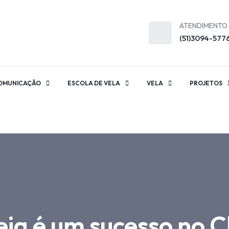
ATENDIMENTO
(51)3094-577
OMUNICAÇÃO
ESCOLA DE VELA
VELA
PROJETOS
ia é um sucesso no C