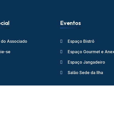
cial
Eventos
l do Associado
Espaço Bistrô
ie-se
Espaço Gourmet e Ane
Espaço Jangadeiro
Salão Sede da Ilha
ube dos Jangadeiros - 2026 - Todos os direitos reservados