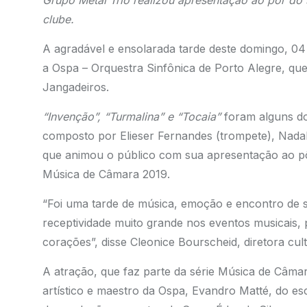
Grupo Metal Trio realizou apresentação ao pôr do
clube.
A agradável e ensolarada tarde deste domingo, 04
a Ospa – Orquestra Sinfônica de Porto Alegre, que
Jangadeiros.
“Invenção”, “Turmalina” e “Tocaia”
foram alguns do
composto por Elieser Fernandes (trompete), Nada
que animou o público com sua apresentação ao pôr
Música de Câmara 2019.
“Foi uma tarde de música, emoção e encontro de
receptividade muito grande nos eventos musicais, 
corações”, disse Cleonice Bourscheid, diretora cul
A atração, que faz parte da série Música de Câma
artístico e maestro da Ospa, Evandro Matté, do esc