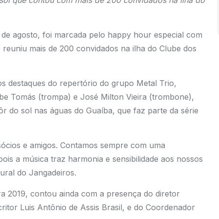
 sol que contou com mais de 200 convidados na ilha do
 de agosto, foi marcada pelo happy hour especial com
 reuniu mais de 200 convidados na ilha do Clube dos
s destaques do repertório do grupo Metal Trio,
be Tomás (trompa) e José Milton Vieira (trombone),
 do sol nas águas do Guaíba, que faz parte da série
 sócios e amigos. Contamos sempre com uma
pois a música traz harmonia e sensibilidade aos nossos
tural do Jangadeiros.
ra 2019, contou ainda com a presença do diretor
ritor Luis Antônio de Assis Brasil, e do Coordenador