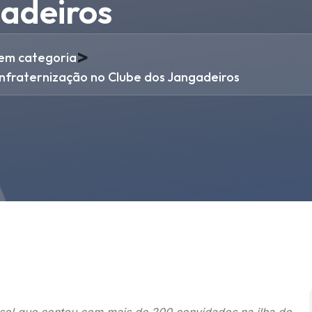
gadeiros
>
em categoria
onfraternização no Clube dos Jangadeiros