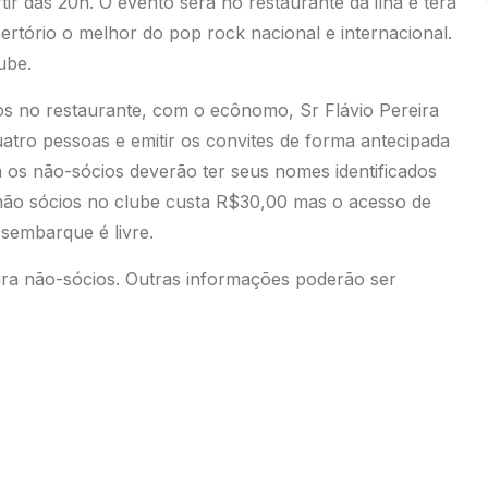
tir das 20h. O evento será no restaurante da ilha e terá
rtório o melhor do pop rock nacional e internacional.
ube.
os no restaurante, com o ecônomo, Sr Flávio Pereira
uatro pessoas e emitir os convites de forma antecipada
á os não-sócios deverão ter seus nomes identificados
 não sócios no clube custa R$30,00 mas o acesso de
esembarque é livre.
ara não-sócios. Outras informações poderão ser