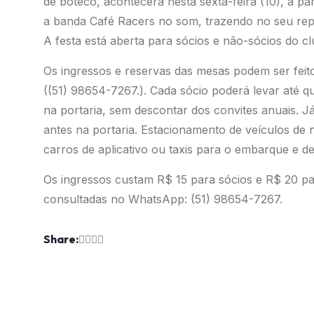
de boteco, acontecerá nesta sexta-feira (10), a par
a banda Café Racers no som, trazendo no seu repe
A festa está aberta para sócios e não-sócios do cl
Os ingressos e reservas das mesas podem ser feit
((51) 98654-7267.). Cada sócio poderá levar até q
na portaria, sem descontar dos convites anuais. J
antes na portaria. Estacionamento de veículos de
carros de aplicativo ou taxis para o embarque e d
Os ingressos custam R$ 15 para sócios e R$ 20 p
consultadas no WhatsApp: (51) 98654-7267.
Share: