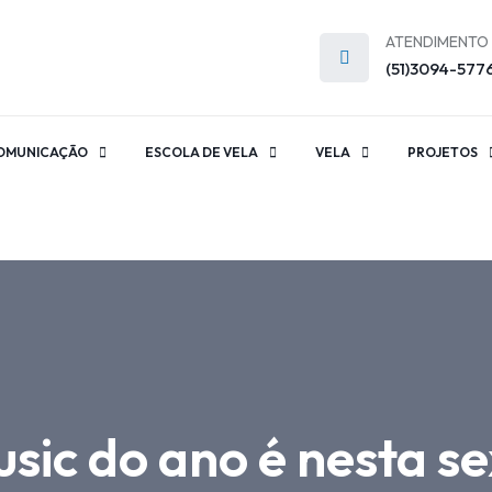
ATENDIMENTO
(51)3094-577
OMUNICAÇÃO
ESCOLA DE VELA
VELA
PROJETOS
sic do ano é nesta se