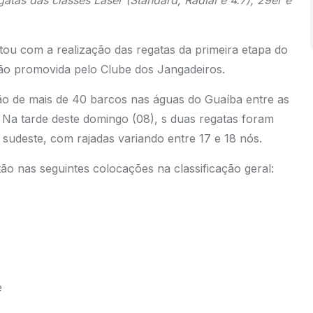
tas das classes Laser (Standard, Radial e 4.7), 29er e
tou com a realização das regatas da primeira etapa do
o promovida pelo Clube dos Jangadeiros.
ção de mais de 40 barcos nas águas do Guaíba entre as
. Na tarde deste domingo (08), s duas regatas foram
sudeste, com rajadas variando entre 17 e 18 nós.
ão nas seguintes colocações na classificação geral:
é