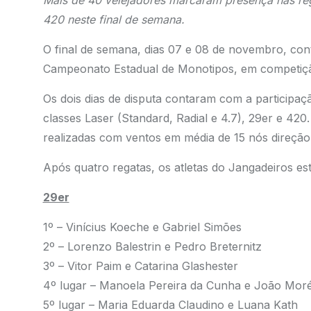
Mais de 40 velejadores marcaram presença nas rega
420 neste final de semana.
O final de semana, dias 07 e 08 de novembro, con
Campeonato Estadual de Monotipos, em competiçã
Os dois dias de disputa contaram com a participa
classes Laser (Standard, Radial e 4.7), 29er e 420
realizadas com ventos em média de 15 nós direção 
Após quatro regatas, os atletas do Jangadeiros est
29er
1º – Vinícius Koeche e Gabriel Simões
2º – Lorenzo Balestrin e Pedro Breternitz
3º – Vitor Paim e Catarina Glashester
4º lugar – Manoela Pereira da Cunha e João Mor
5º lugar – Maria Eduarda Claudino e Luana Kath