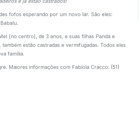
deiros e já estão castrados!
es fofos esperando por um novo lar. São eles:
 Babalu.
 Mel (no centro), de 3 anos, e suas filhas Panda e
, também estão castradas e vermifugadas. Todos eles
va família.
gre. Maiores informações com Fabíola Cracco: (51)