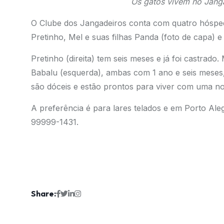
Os gatos vivem no Janga
O Clube dos Jangadeiros conta com quatro hósped
Pretinho, Mel e suas filhas Panda (foto de capa) e
Pretinho (direita) tem seis meses e já foi castrado.
Babalu (esquerda), ambas com 1 ano e seis meses
são dóceis e estão prontos para viver com uma no
A preferência é para lares telados e em Porto Ale
99999-1431.
Share: