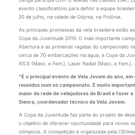
Janga participa com 12 atletas nas classes 29er, L
evento classificatório para definir a equipe brasil
20 de julho, na cidade de Gdynia, na Polônia.
As principais promessas da vela brasileira estão 
Copa da Juventude 2019. O mais importante campe
Abertura e as primeiras regatas do campeonato nest
cerca de 70 embarcações na água, a Copa da Juve
RS:X (Masc. e Fem.), Laser Radial (Masc. e Fem.),
“É o principal evento de Vela Jovem do ano, em
reunidos num só campeonato. É muito important
maior da rede de velejadores do Brasil e fazer a
Sienra, coordenador técnico da Vela Jovem.
A Copa da Juventude faz parte do projeto de dese
o objetivo de oferecer oportunidade para novos v
olímpicos. A competição é organizada pela CBVela