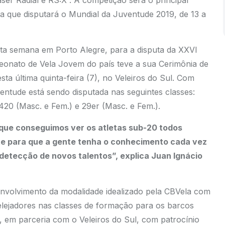
aser Radial e RS:X . A competição será o principal
eira que disputará o Mundial da Juventude 2019, de 13 a
esta semana em Porto Alegre, para a disputa da XXVI
onato de Vela Jovem do país teve a sua Cerimônia de
a última quinta-feira (7), no Veleiros do Sul. Com
ntude está sendo disputada nas seguintes classes:
 420 (Masc. e Fem.) e 29er (Masc. e Fem.).
 que conseguimos ver os atletas sub-20 todos
e para que a gente tenha o conhecimento cada vez
 detecção de novos talentos”, explica Juan Ignácio
nvolvimento da modalidade idealizado pela CBVela com
elejadores nas classes de formação para os barcos
, em parceria com o Veleiros do Sul, com patrocínio