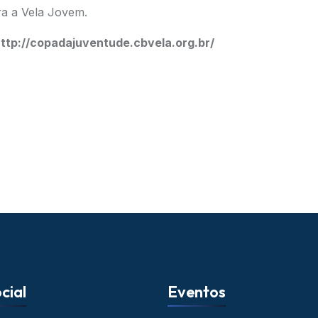
ra a Vela Jovem.
ttp://copadajuventude.cbvela.org.br/
cial
Eventos